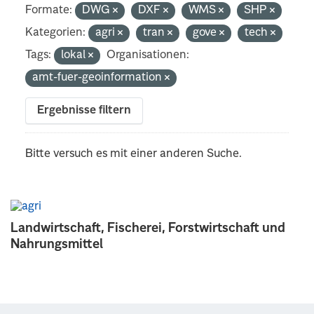
Formate:
DWG
DXF
WMS
SHP
Kategorien:
agri
tran
gove
tech
Tags:
lokal
Organisationen:
amt-fuer-geoinformation
Ergebnisse filtern
Bitte versuch es mit einer anderen Suche.
Landwirtschaft, Fischerei, Forstwirtschaft und
Nahrungsmittel