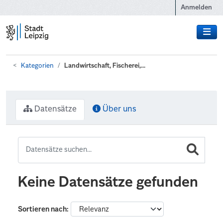
Zum Hauptinhalt wechseln
Anmelden
Kategorien
Landwirtschaft, Fischerei,...
Datensätze
Über uns
Keine Datensätze gefunden
Sortieren nach