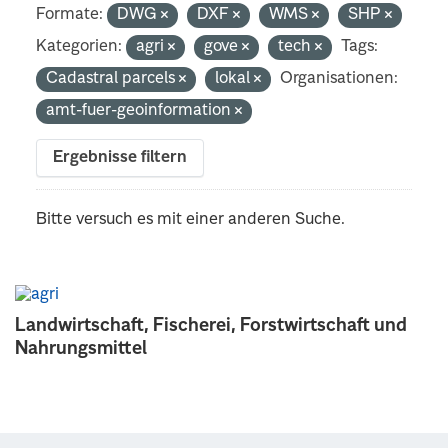
Formate:
DWG
DXF
WMS
SHP
Kategorien:
agri
gove
tech
Tags:
Cadastral parcels
lokal
Organisationen:
amt-fuer-geoinformation
Ergebnisse filtern
Bitte versuch es mit einer anderen Suche.
Landwirtschaft, Fischerei, Forstwirtschaft und
Nahrungsmittel