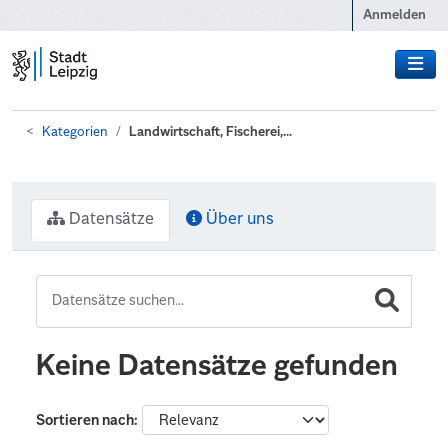
Zum Hauptinhalt wechseln
Anmelden
Kategorien
Landwirtschaft, Fischerei,...
Datensätze
Über uns
Keine Datensätze gefunden
Sortieren nach