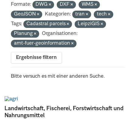
Formate:
DWG
DXF
WMS
GeoJSON
Kategorien:
tran
tech
Tags:
Cadastral parcels
LeipziGIS
Planung
Organisationen:
amt-fuer-geoinformation
Ergebnisse filtern
Bitte versuch es mit einer anderen Suche.
Landwirtschaft, Fischerei, Forstwirtschaft und
Nahrungsmittel