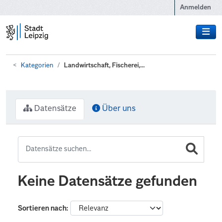
Zum Hauptinhalt wechseln
Anmelden
Kategorien
Landwirtschaft, Fischerei,...
Datensätze
Über uns
Keine Datensätze gefunden
Sortieren nach