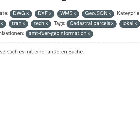
ate:
DWG
DXF
WMS
GeoJSON
Kategorie
i
tran
tech
Tags:
Cadastral parcels
lokal
isationen:
amt-fuer-geoinformation
 versuch es mit einer anderen Suche.