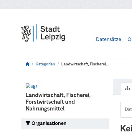
Zum Hauptinhalt wechseln
Datensätze
O
Kategorien
Landwirtschaft, Fischerei,...
Landwirtschaft, Fischerei,
Forstwirtschaft und
Nahrungsmittel
Organisationen
Ke