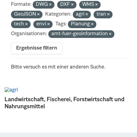
Formate:
DWG
DXF
WMS
GeoJSON
Kategorien:
agri
tran
tech
envi
Tags:
Planung
Organisationen:
amt-fuer-geoinformation
Ergebnisse filtern
Bitte versuch es mit einer anderen Suche.
Landwirtschaft, Fischerei, Forstwirtschaft und
Nahrungsmittel