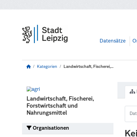
Zum Hauptinhalt wechseln
Datensätze
O
Kategorien
Landwirtschaft, Fischerei,...
Landwirtschaft, Fischerei,
Forstwirtschaft und
Nahrungsmittel
Organisationen
Ke