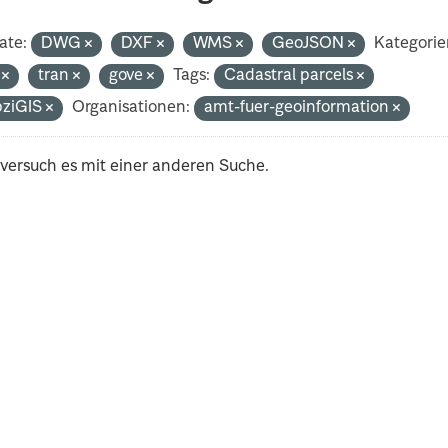
ate:
DWG
DXF
WMS
GeoJSON
Kategorie
i
tran
gove
Tags:
Cadastral parcels
pziGIS
Organisationen:
amt-fuer-geoinformation
 versuch es mit einer anderen Suche.