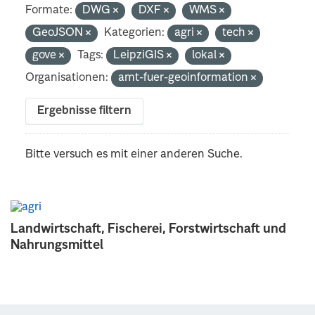
Formate:
DWG
DXF
WMS
GeoJSON
Kategorien:
agri
tech
gove
Tags:
LeipziGIS
lokal
Organisationen:
amt-fuer-geoinformation
Ergebnisse filtern
Bitte versuch es mit einer anderen Suche.
Landwirtschaft, Fischerei, Forstwirtschaft und
Nahrungsmittel