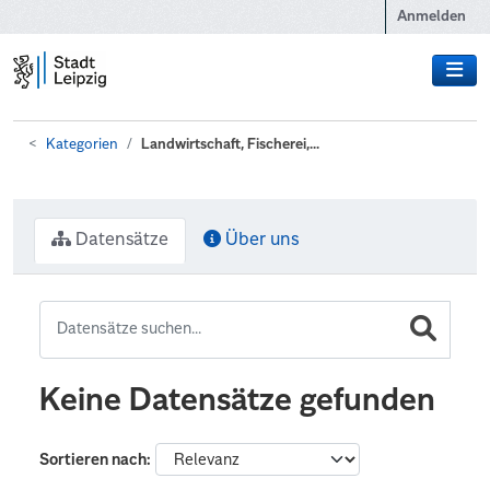
Zum Hauptinhalt wechseln
Anmelden
Kategorien
Landwirtschaft, Fischerei,...
Datensätze
Über uns
Keine Datensätze gefunden
Sortieren nach