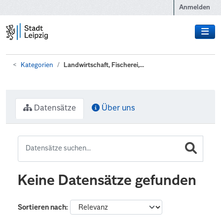
Zum Hauptinhalt wechseln
Anmelden
Kategorien
Landwirtschaft, Fischerei,...
Datensätze
Über uns
Keine Datensätze gefunden
Sortieren nach