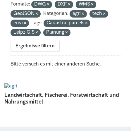
Formate:
DWG
DXF
WMS
GeoJSON
Kategorien:
agri
tech
envi
Tags:
Cadastral parcels
LeipziGIS
Planung
Ergebnisse filtern
Bitte versuch es mit einer anderen Suche.
Landwirtschaft, Fischerei, Forstwirtschaft und
Nahrungsmittel