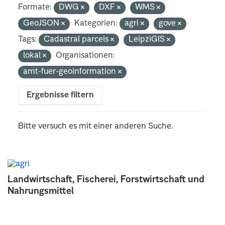
Formate:
DWG
DXF
WMS
GeoJSON
Kategorien:
agri
gove
Tags:
Cadastral parcels
LeipziGIS
lokal
Organisationen:
amt-fuer-geoinformation
Ergebnisse filtern
Bitte versuch es mit einer anderen Suche.
Landwirtschaft, Fischerei, Forstwirtschaft und
Nahrungsmittel