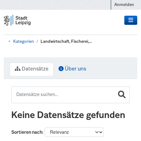
Zum Hauptinhalt wechseln
Anmelden
Kategorien
Landwirtschaft, Fischerei,...
Datensätze
Über uns
Keine Datensätze gefunden
Sortieren nach