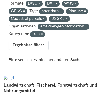
Formate:
DWG
DXF
WMS
GPKG
Tags:
opendata
Planung
Cadastral parcels
DSGKL
Organisationen:
amt-fuer-geoinformation
Kategorien:
tran
Ergebnisse filtern
Bitte versuch es mit einer anderen Suche.
Landwirtschaft, Fischerei, Forstwirtschaft und
Nahrungsmittel