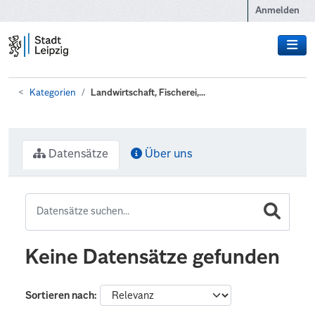
Zum Hauptinhalt wechseln
Anmelden
Kategorien
Landwirtschaft, Fischerei,...
Datensätze
Über uns
Keine Datensätze gefunden
Sortieren nach