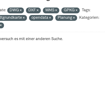
ate:
DWG
DXF
WMS
GPKG
Tags:
dtgrundkarte
opendata
Planung
Kategorien:
t
 versuch es mit einer anderen Suche.