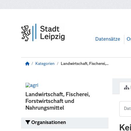
Zum Hauptinhalt wechseln
Datensätze
O
Kategorien
Landwirtschaft, Fischerei,...
Landwirtschaft, Fischerei,
Forstwirtschaft und
Nahrungsmittel
Organisationen
Ke