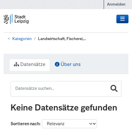
Zum Hauptinhalt wechseln
Anmelden
Kategorien
Landwirtschaft, Fischerei,...
Datensätze
Über uns
Keine Datensätze gefunden
Sortieren nach