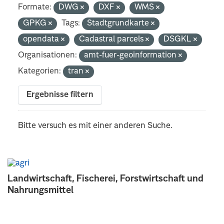
Formate:
DWG
DXF
WMS
GPKG
Tags:
Stadtgrundkarte
opendata
Cadastral parcels
DSGKL
Organisationen:
amt-fuer-geoinformation
Kategorien:
tran
Ergebnisse filtern
Bitte versuch es mit einer anderen Suche.
Landwirtschaft, Fischerei, Forstwirtschaft und
Nahrungsmittel