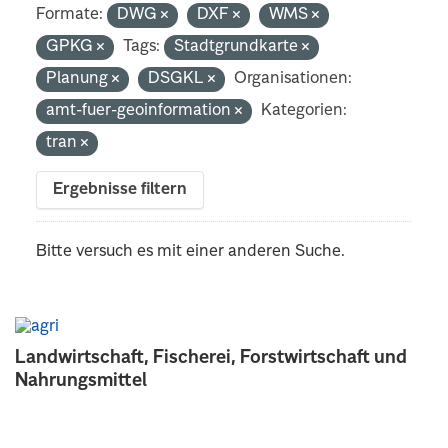
Formate:
DWG
DXF
WMS
GPKG
Tags:
Stadtgrundkarte
Planung
DSGKL
Organisationen:
amt-fuer-geoinformation
Kategorien:
tran
Ergebnisse filtern
Bitte versuch es mit einer anderen Suche.
Landwirtschaft, Fischerei, Forstwirtschaft und
Nahrungsmittel