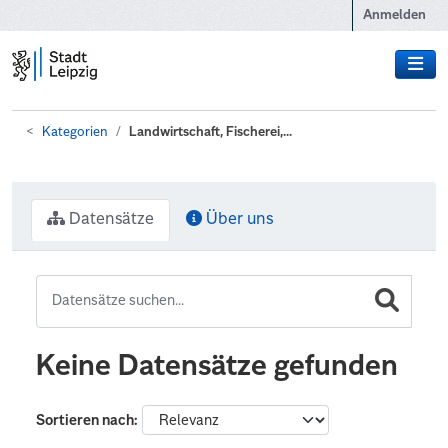
Zum Hauptinhalt wechseln
Anmelden
Kategorien
Landwirtschaft, Fischerei,...
Datensätze
Über uns
Keine Datensätze gefunden
Sortieren nach