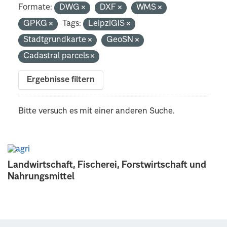
Formate:
DWG
DXF
WMS
GPKG
Tags:
LeipziGIS
Stadtgrundkarte
GeoSN
Cadastral parcels
Ergebnisse filtern
Bitte versuch es mit einer anderen Suche.
Landwirtschaft, Fischerei, Forstwirtschaft und
Nahrungsmittel