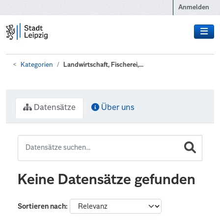
Zum Hauptinhalt wechseln
Anmelden
Kategorien
Landwirtschaft, Fischerei,...
Datensätze
Über uns
Keine Datensätze gefunden
Sortieren nach