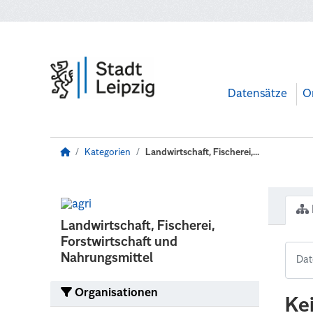
Zum Hauptinhalt wechseln
Datensätze
O
Kategorien
Landwirtschaft, Fischerei,...
Landwirtschaft, Fischerei,
Forstwirtschaft und
Nahrungsmittel
Organisationen
Ke