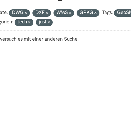
ate:
DWG
DXF
WMS
GPKG
Tags:
GeoS
orien:
tech
just
 versuch es mit einer anderen Suche.