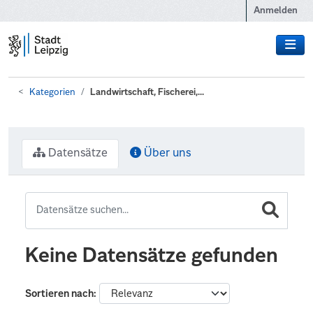
Zum Hauptinhalt wechseln
Anmelden
Kategorien
Landwirtschaft, Fischerei,...
Datensätze
Über uns
Keine Datensätze gefunden
Sortieren nach