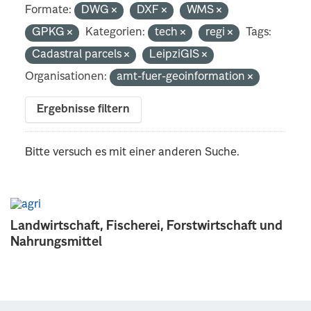
Formate:
DWG
DXF
WMS
GPKG
Kategorien:
tech
regi
Tags:
Cadastral parcels
LeipziGIS
Organisationen:
amt-fuer-geoinformation
Ergebnisse filtern
Bitte versuch es mit einer anderen Suche.
Landwirtschaft, Fischerei, Forstwirtschaft und
Nahrungsmittel