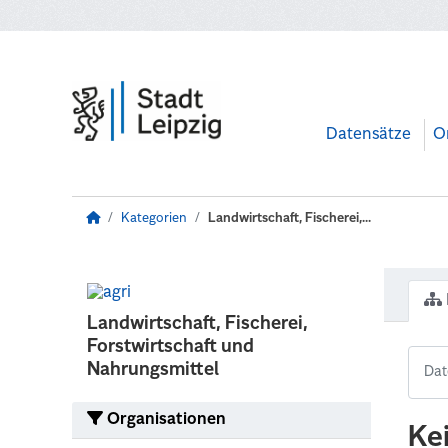
Zum Hauptinhalt wechseln
Datensätze
O
Kategorien
Landwirtschaft, Fischerei,...
Landwirtschaft, Fischerei,
Forstwirtschaft und
Nahrungsmittel
Organisationen
Ke