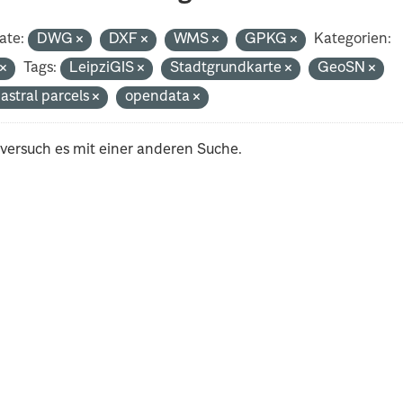
ate:
DWG
DXF
WMS
GPKG
Kategorien:
t
Tags:
LeipziGIS
Stadtgrundkarte
GeoSN
astral parcels
opendata
 versuch es mit einer anderen Suche.