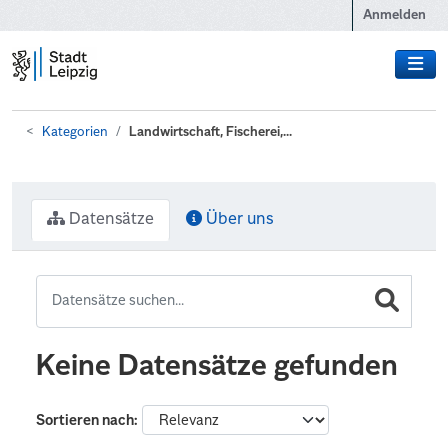
Zum Hauptinhalt wechseln
Anmelden
Kategorien
Landwirtschaft, Fischerei,...
Datensätze
Über uns
Keine Datensätze gefunden
Sortieren nach