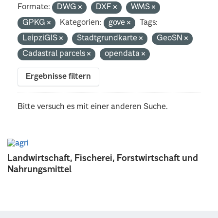
Formate:
DWG
DXF
WMS
GPKG
Kategorien:
gove
Tags:
LeipziGIS
Stadtgrundkarte
GeoSN
Cadastral parcels
opendata
Ergebnisse filtern
Bitte versuch es mit einer anderen Suche.
Landwirtschaft, Fischerei, Forstwirtschaft und
Nahrungsmittel