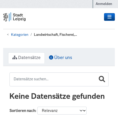
Zum Hauptinhalt wechseln
Anmelden
Kategorien
Landwirtschaft, Fischerei,...
Datensätze
Über uns
Keine Datensätze gefunden
Sortieren nach