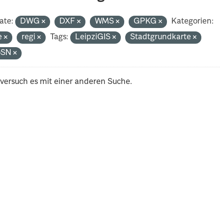
ate:
DWG
DXF
WMS
GPKG
Kategorien:
e
regi
Tags:
LeipziGIS
Stadtgrundkarte
oSN
 versuch es mit einer anderen Suche.