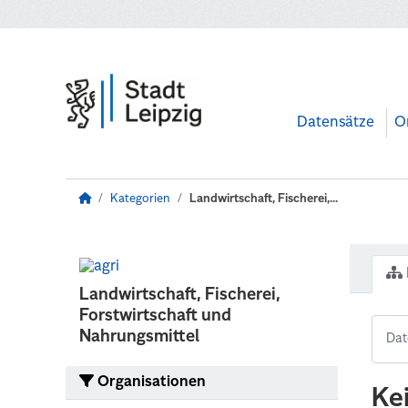
Zum Hauptinhalt wechseln
Datensätze
O
Kategorien
Landwirtschaft, Fischerei,...
Landwirtschaft, Fischerei,
Forstwirtschaft und
Nahrungsmittel
Organisationen
Ke