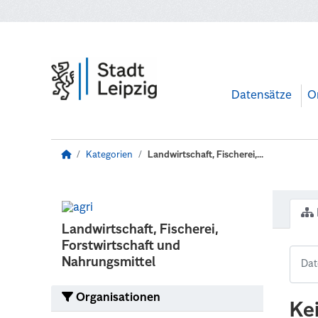
Zum Hauptinhalt wechseln
Datensätze
O
Kategorien
Landwirtschaft, Fischerei,...
Landwirtschaft, Fischerei,
Forstwirtschaft und
Nahrungsmittel
Organisationen
Ke