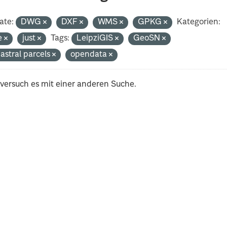
ate:
DWG
DXF
WMS
GPKG
Kategorien:
e
just
Tags:
LeipziGIS
GeoSN
astral parcels
opendata
 versuch es mit einer anderen Suche.