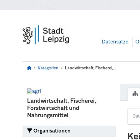
Zum Hauptinhalt wechseln
Datensätze
O
Kategorien
Landwirtschaft, Fischerei,...
Landwirtschaft, Fischerei,
Forstwirtschaft und
Nahrungsmittel
Organisationen
Ke