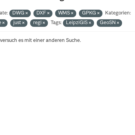
ate:
DWG
DXF
WMS
GPKG
Kategorien:
e
just
regi
Tags:
LeipziGIS
GeoSN
 versuch es mit einer anderen Suche.