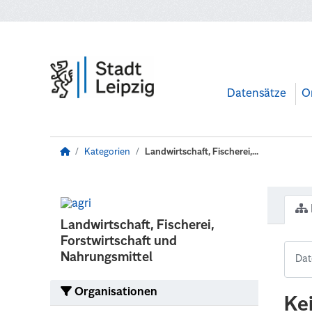
Zum Hauptinhalt wechseln
Datensätze
O
Kategorien
Landwirtschaft, Fischerei,...
Landwirtschaft, Fischerei,
Forstwirtschaft und
Nahrungsmittel
Organisationen
Ke