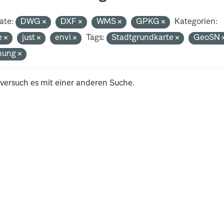
ate:
DWG
DXF
WMS
GPKG
Kategorien:
e
just
envi
Tags:
Stadtgrundkarte
GeoSN
nung
 versuch es mit einer anderen Suche.