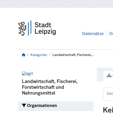
Zum Hauptinhalt wechseln
Datensätze
O
Kategorien
Landwirtschaft, Fischerei,...
Landwirtschaft, Fischerei,
Forstwirtschaft und
Nahrungsmittel
Organisationen
Ke