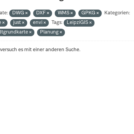
ate:
DWG
DXF
WMS
GPKG
Kategorien:
e
just
envi
Tags:
LeipziGIS
dtgrundkarte
Planung
 versuch es mit einer anderen Suche.