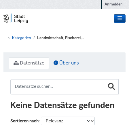
Zum Hauptinhalt wechseln
Anmelden
Kategorien
Landwirtschaft, Fischerei,...
Datensätze
Über uns
Keine Datensätze gefunden
Sortieren nach