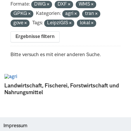
Formate:
DWG
DXF
WMS
GPKG
Kategorien:
agri
tran
gove
Tags:
LeipziGIS
lokal
Ergebnisse filtern
Bitte versuch es mit einer anderen Suche.
Landwirtschaft, Fischerei, Forstwirtschaft und
Nahrungsmittel
Impressum