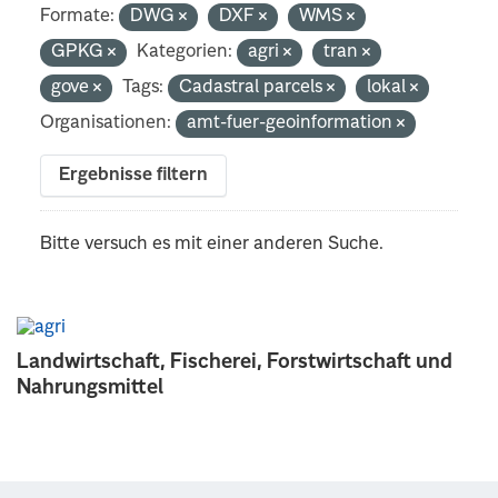
Formate:
DWG
DXF
WMS
GPKG
Kategorien:
agri
tran
gove
Tags:
Cadastral parcels
lokal
Organisationen:
amt-fuer-geoinformation
Ergebnisse filtern
Bitte versuch es mit einer anderen Suche.
Landwirtschaft, Fischerei, Forstwirtschaft und
Nahrungsmittel