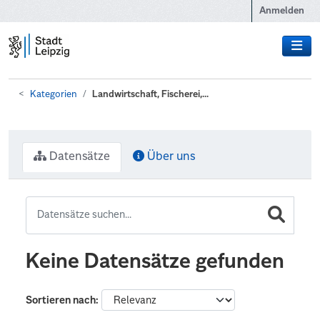
Zum Hauptinhalt wechseln
Anmelden
Kategorien
Landwirtschaft, Fischerei,...
Datensätze
Über uns
Keine Datensätze gefunden
Sortieren nach