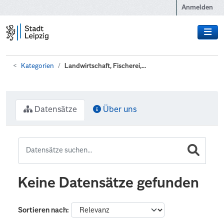
Zum Hauptinhalt wechseln
Anmelden
Kategorien
Landwirtschaft, Fischerei,...
Datensätze
Über uns
Keine Datensätze gefunden
Sortieren nach