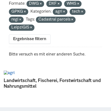
Formate:
DWG
DXF
WMS
GPKG
Kategorien:
agri
tech
regi
Tags:
Cadastral parcels
LeipziGIS
Ergebnisse filtern
Bitte versuch es mit einer anderen Suche.
Landwirtschaft, Fischerei, Forstwirtschaft und
Nahrungsmittel