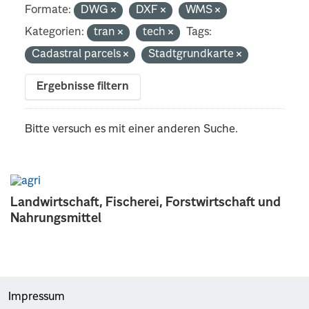
Formate:
DWG
DXF
WMS
Kategorien:
tran
tech
Tags:
Cadastral parcels
Stadtgrundkarte
Ergebnisse filtern
Bitte versuch es mit einer anderen Suche.
Landwirtschaft, Fischerei, Forstwirtschaft und
Nahrungsmittel
Impressum