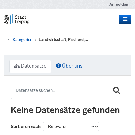
Zum Hauptinhalt wechseln
Anmelden
Kategorien
Landwirtschaft, Fischerei,...
Datensätze
Über uns
Keine Datensätze gefunden
Sortieren nach