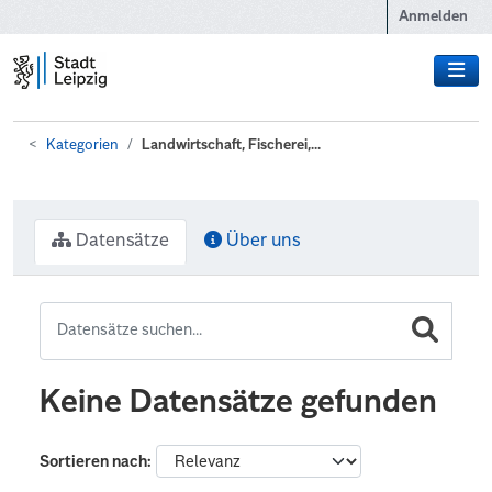
Zum Hauptinhalt wechseln
Anmelden
Kategorien
Landwirtschaft, Fischerei,...
Datensätze
Über uns
Keine Datensätze gefunden
Sortieren nach