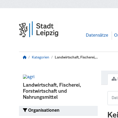
Zum Hauptinhalt wechseln
Datensätze
O
Kategorien
Landwirtschaft, Fischerei,...
Landwirtschaft, Fischerei,
Forstwirtschaft und
Nahrungsmittel
Organisationen
Ke