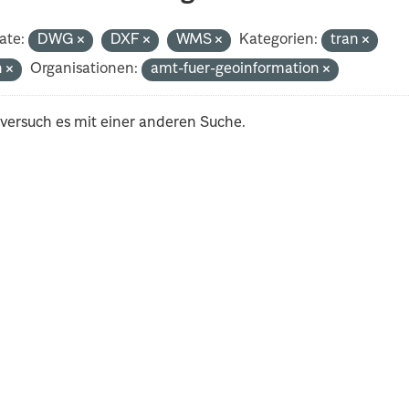
ate:
DWG
DXF
WMS
Kategorien:
tran
h
Organisationen:
amt-fuer-geoinformation
 versuch es mit einer anderen Suche.