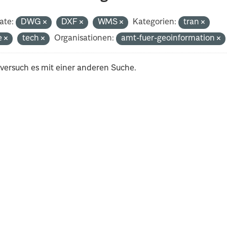
ate:
DWG
DXF
WMS
Kategorien:
tran
e
tech
Organisationen:
amt-fuer-geoinformation
 versuch es mit einer anderen Suche.