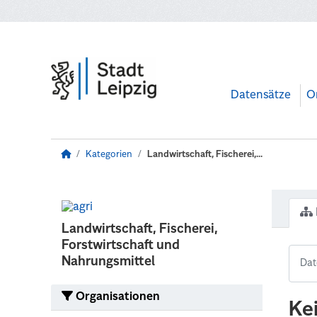
Zum Hauptinhalt wechseln
Datensätze
O
Kategorien
Landwirtschaft, Fischerei,...
Landwirtschaft, Fischerei,
Forstwirtschaft und
Nahrungsmittel
Organisationen
Ke