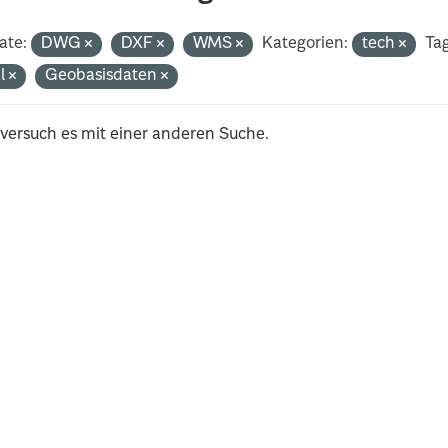
ate:
DWG
DXF
WMS
Kategorien:
tech
Tag
al
Geobasisdaten
 versuch es mit einer anderen Suche.