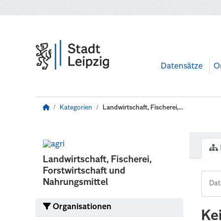
Zum Hauptinhalt wechseln
Datensätze
O
Kategorien
Landwirtschaft, Fischerei,...
Landwirtschaft, Fischerei,
Forstwirtschaft und
Nahrungsmittel
Organisationen
Ke