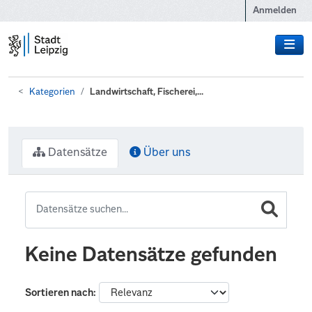
Zum Hauptinhalt wechseln
Anmelden
Kategorien
Landwirtschaft, Fischerei,...
Datensätze
Über uns
Keine Datensätze gefunden
Sortieren nach