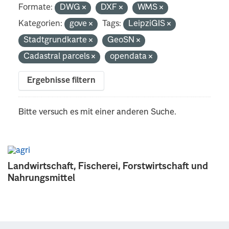
Formate:
DWG
DXF
WMS
Kategorien:
gove
Tags:
LeipziGIS
Stadtgrundkarte
GeoSN
Cadastral parcels
opendata
Ergebnisse filtern
Bitte versuch es mit einer anderen Suche.
Landwirtschaft, Fischerei, Forstwirtschaft und
Nahrungsmittel