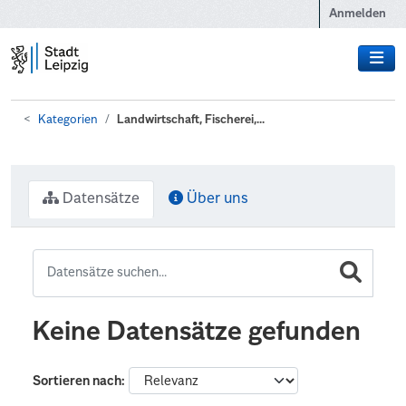
Zum Hauptinhalt wechseln
Anmelden
Kategorien
Landwirtschaft, Fischerei,...
Datensätze
Über uns
Keine Datensätze gefunden
Sortieren nach