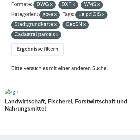
Formate:
DWG
DXF
WMS
Kategorien:
gove
Tags:
LeipziGIS
Stadtgrundkarte
GeoSN
Cadastral parcels
Ergebnisse filtern
Bitte versuch es mit einer anderen Suche.
Landwirtschaft, Fischerei, Forstwirtschaft und
Nahrungsmittel