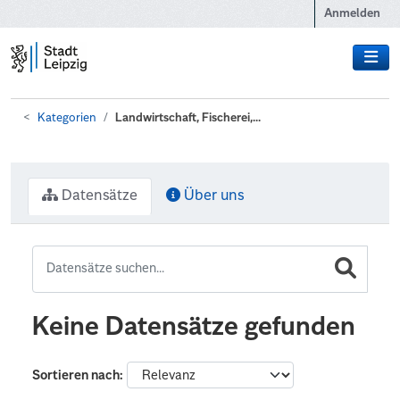
Zum Hauptinhalt wechseln
Anmelden
Kategorien
Landwirtschaft, Fischerei,...
Datensätze
Über uns
Keine Datensätze gefunden
Sortieren nach