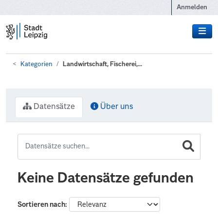
Zum Hauptinhalt wechseln
Anmelden
Kategorien
Landwirtschaft, Fischerei,...
Datensätze
Über uns
Keine Datensätze gefunden
Sortieren nach