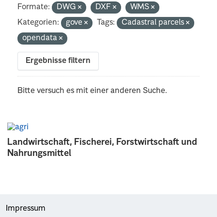
Formate:
DWG
DXF
WMS
Kategorien:
gove
Tags:
Cadastral parcels
opendata
Ergebnisse filtern
Bitte versuch es mit einer anderen Suche.
Landwirtschaft, Fischerei, Forstwirtschaft und
Nahrungsmittel
Impressum