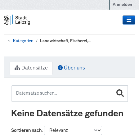
Zum Hauptinhalt wechseln
Anmelden
Kategorien
Landwirtschaft, Fischerei,...
Datensätze
Über uns
Keine Datensätze gefunden
Sortieren nach