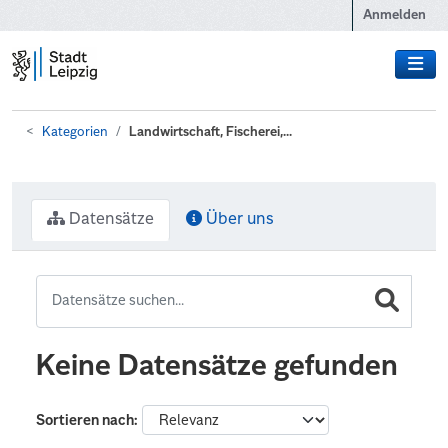
Zum Hauptinhalt wechseln
Anmelden
Kategorien
Landwirtschaft, Fischerei,...
Datensätze
Über uns
Keine Datensätze gefunden
Sortieren nach