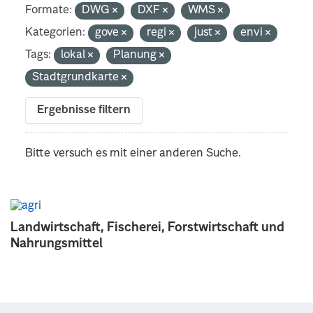
Formate:
DWG
DXF
WMS
Kategorien:
gove
regi
just
envi
Tags:
lokal
Planung
Stadtgrundkarte
Ergebnisse filtern
Bitte versuch es mit einer anderen Suche.
Landwirtschaft, Fischerei, Forstwirtschaft und
Nahrungsmittel