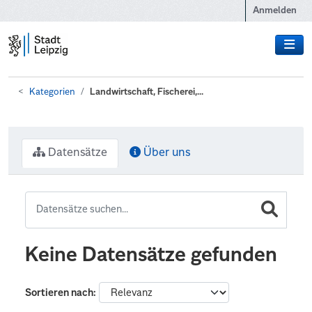
Zum Hauptinhalt wechseln
Anmelden
Kategorien
Landwirtschaft, Fischerei,...
Datensätze
Über uns
Keine Datensätze gefunden
Sortieren nach