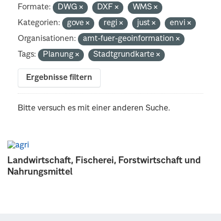
Formate:
DWG
DXF
WMS
Kategorien:
gove
regi
just
envi
Organisationen:
amt-fuer-geoinformation
Tags:
Planung
Stadtgrundkarte
Ergebnisse filtern
Bitte versuch es mit einer anderen Suche.
Landwirtschaft, Fischerei, Forstwirtschaft und
Nahrungsmittel