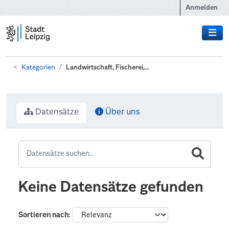
Zum Hauptinhalt wechseln
Anmelden
Kategorien
Landwirtschaft, Fischerei,...
Datensätze
Über uns
Keine Datensätze gefunden
Sortieren nach