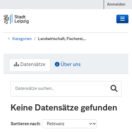
Zum Hauptinhalt wechseln
Anmelden
Kategorien
Landwirtschaft, Fischerei,...
Datensätze
Über uns
Keine Datensätze gefunden
Sortieren nach