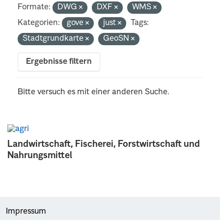
Formate:
DWG
DXF
WMS
Kategorien:
gove
just
Tags:
Stadtgrundkarte
GeoSN
Ergebnisse filtern
Bitte versuch es mit einer anderen Suche.
Landwirtschaft, Fischerei, Forstwirtschaft und
Nahrungsmittel
Impressum