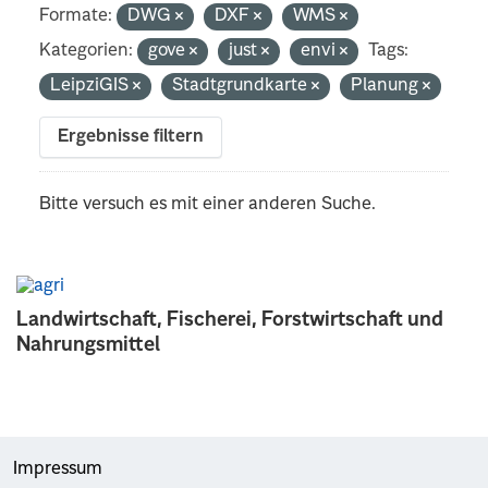
Formate:
DWG
DXF
WMS
Kategorien:
gove
just
envi
Tags:
LeipziGIS
Stadtgrundkarte
Planung
Ergebnisse filtern
Bitte versuch es mit einer anderen Suche.
Landwirtschaft, Fischerei, Forstwirtschaft und
Nahrungsmittel
Impressum