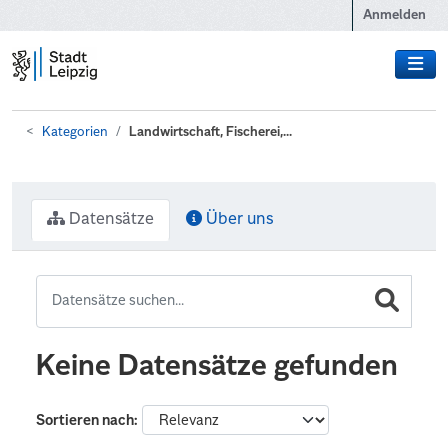
Zum Hauptinhalt wechseln
Anmelden
Kategorien
Landwirtschaft, Fischerei,...
Datensätze
Über uns
Keine Datensätze gefunden
Sortieren nach