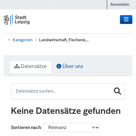
Zum Hauptinhalt wechseln
Anmelden
Kategorien
Landwirtschaft, Fischerei,...
Datensätze
Über uns
Keine Datensätze gefunden
Sortieren nach