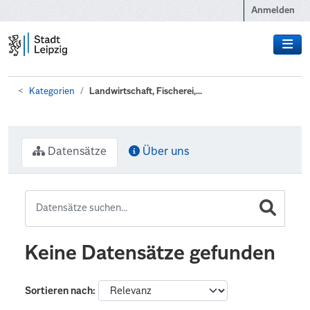
Zum Hauptinhalt wechseln
Anmelden
Kategorien
Landwirtschaft, Fischerei,...
Datensätze
Über uns
Keine Datensätze gefunden
Sortieren nach