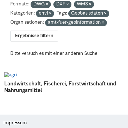
Formate:
DWG
DXF
WMS
Kategorien:
envi
Tags:
Geobasisdaten
Organisationen:
amt-fuer-geoinformation
Ergebnisse filtern
Bitte versuch es mit einer anderen Suche.
Landwirtschaft, Fischerei, Forstwirtschaft und
Nahrungsmittel
Impressum