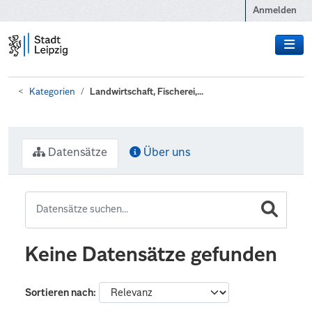
Zum Hauptinhalt wechseln
Anmelden
Kategorien
Landwirtschaft, Fischerei,...
Datensätze
Über uns
Keine Datensätze gefunden
Sortieren nach