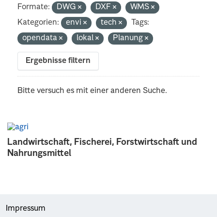
Formate:
DWG
DXF
WMS
Kategorien:
envi
tech
Tags:
opendata
lokal
Planung
Ergebnisse filtern
Bitte versuch es mit einer anderen Suche.
Landwirtschaft, Fischerei, Forstwirtschaft und
Nahrungsmittel
Impressum