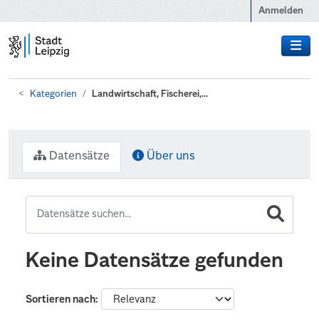
Zum Hauptinhalt wechseln
Anmelden
Kategorien
Landwirtschaft, Fischerei,...
Datensätze
Über uns
Keine Datensätze gefunden
Sortieren nach