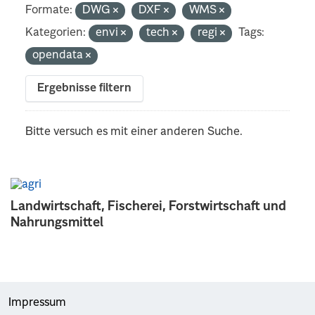
Formate:
DWG
DXF
WMS
Kategorien:
envi
tech
regi
Tags:
opendata
Ergebnisse filtern
Bitte versuch es mit einer anderen Suche.
Landwirtschaft, Fischerei, Forstwirtschaft und
Nahrungsmittel
Impressum