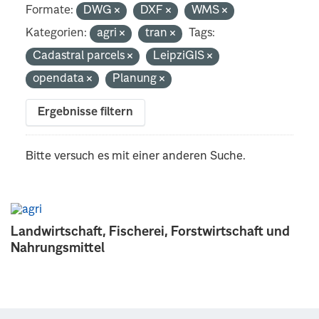
Formate:
DWG
DXF
WMS
Kategorien:
agri
tran
Tags:
Cadastral parcels
LeipziGIS
opendata
Planung
Ergebnisse filtern
Bitte versuch es mit einer anderen Suche.
Landwirtschaft, Fischerei, Forstwirtschaft und
Nahrungsmittel