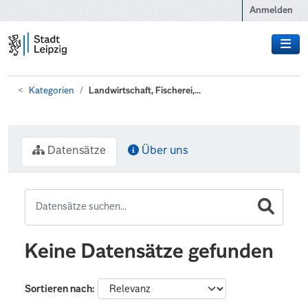
Zum Hauptinhalt wechseln
Anmelden
Kategorien
Landwirtschaft, Fischerei,...
Datensätze
Über uns
Keine Datensätze gefunden
Sortieren nach