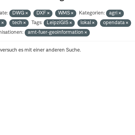
ate:
DWG
DXF
WMS
Kategorien:
agri
n
tech
Tags:
LeipziGIS
lokal
opendata
isationen:
amt-fuer-geoinformation
 versuch es mit einer anderen Suche.