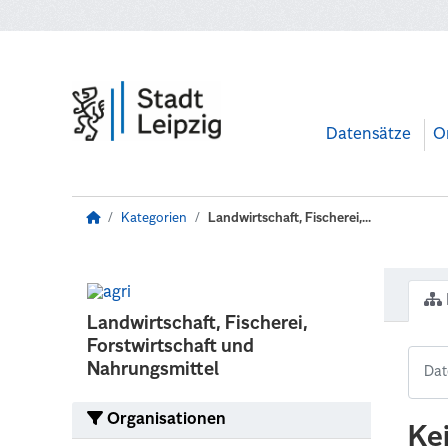
Zum Hauptinhalt wechseln
Datensätze
O
Kategorien
Landwirtschaft, Fischerei,...
Landwirtschaft, Fischerei,
Forstwirtschaft und
Nahrungsmittel
Organisationen
Ke