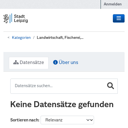
Zum Hauptinhalt wechseln
Anmelden
Kategorien
Landwirtschaft, Fischerei,...
Datensätze
Über uns
Keine Datensätze gefunden
Sortieren nach