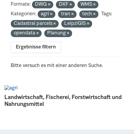
Formate:
DWG
DXF
WMS
Kategorien:
agri
tran
tech
Tags:
Cadastral parcels
LeipziGIS
opendata
Planung
Ergebnisse filtern
Bitte versuch es mit einer anderen Suche.
Landwirtschaft, Fischerei, Forstwirtschaft und
Nahrungsmittel