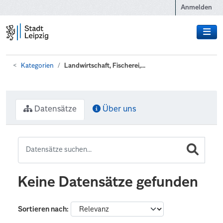
Zum Hauptinhalt wechseln
Anmelden
Kategorien
Landwirtschaft, Fischerei,...
Datensätze
Über uns
Keine Datensätze gefunden
Sortieren nach